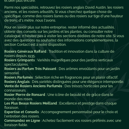
et bien plus encore.
Parmi nos spécialités, retrouvez les rosiers anglais David Austin, les rosiers
anciens, et les rosiers arbustifs. Si vous cherchez quelque chose de
spécifique, comme des rosiers lianes ou des rosiers sur tige d'une hauteur
de tronc d'1 mètre, nous l'avons.
Pour en savoir plus sur notre entreprise, rester informé des actualités,
obtenir des conseils sur les jardins et les plantes, ou consulter notre
catalogue, n'hésitez pas à visiter les sections dédiées de notre site. Si vous
avez des questions ou souhaitez des informations complémentaires, la
section Contact est à votre disposition.
Rosiers Généraux Raffard
: Tradition et innovation dans la culture de
rosiers depuis 1935.
Rosiers Grimpants
: Variétés magnifiques pour des jardins verticaux
spectaculaires.
Rosiers au Parfum Très Puissant
: Des arômes envoûtants pour un jardin
sensoriel.
Rosiers Parfumés
: Sélection riche en fragrances pour un plaisir olfactif.
Rosiers Anglais
: Des variétés distinguées pour une élégance intemporelle.
Vente de Rosiers Anciens Parfumés
: Des trésors horticoles pour les
connaisseurs.
Rosier Pierre de Ronsard
: Une icône de beauté et de grâce dans le
monde des roses.
Les Plus Beaux Rosiers Meilland
: Excellence et prestige dans chaque
floraison.
Expertise et Conseils
: Accompagnement personnalisé pour le choix et
l'entretien des rosiers.
Commandez en Ligne
: Achetez facilement vos rosiers préférés avec une
livraison fiable.