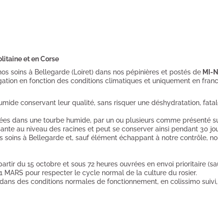
itaine et en Corse
 nos soins à Bellegarde (Loiret) dans nos pépinières et postés de
MI-N
gation en fonction des conditions climatiques et uniquement en franc
ide conservant leur qualité, sans risquer une déshydratation, fatale
mballées dans une tourbe humide, par un ou plusieurs comme présenté s
ante au niveau des racines et peut se conserver ainsi pendant 30 j
s soins à Bellegarde et, sauf élément échappant à notre contrôle, no
tir du 15 octobre et sous 72 heures ouvrées en envoi prioritaire (sau
MARS pour respecter le cycle normal de la culture du rosier.
s, dans des conditions normales de fonctionnement, en colissimo suivi