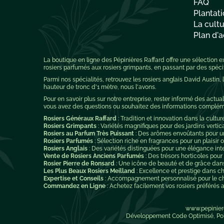
FAQ
Plantati
La cultu
Plan d'a
La boutique en ligne des Pépinières Raffard offre une sélection
rosiers parfumés aux rosiers grimpants, en passant par des spécifi
Parmi nos spécialités, retrouvez les rosiers anglais David Austin,
hauteur de tronc d'1 mètre, nous l'avons.
Pour en savoir plus sur notre entreprise, rester informé des actuali
vous avez des questions ou souhaitez des informations complément
Rosiers Généraux Raffard
: Tradition et innovation dans la cultur
Rosiers Grimpants
: Variétés magnifiques pour des jardins vertic
Rosiers au Parfum Très Puissant
: Des arômes envoûtants pour un 
Rosiers Parfumés
: Sélection riche en fragrances pour un plaisir ol
Rosiers Anglais
: Des variétés distinguées pour une élégance int
Vente de Rosiers Anciens Parfumés
: Des trésors horticoles pour
Rosier Pierre de Ronsard
: Une icône de beauté et de grâce dan
Les Plus Beaux Rosiers Meilland
: Excellence et prestige dans ch
Expertise et Conseils
: Accompagnement personnalisé pour le choi
Commandez en Ligne
: Achetez facilement vos rosiers préférés av
www.pepinier
Développement Code Optimisé, Pole