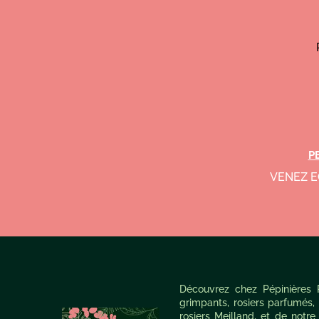
P
VENEZ E
Découvrez chez Pépinières Ra
grimpants, rosiers parfumés, 
rosiers Meilland, et de notre