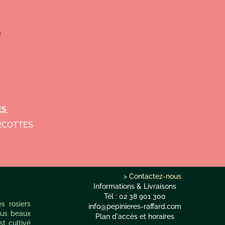
e
ES
ERCOTTES
> Contactez-nous
Informations & Livraisons
Tél : 02 38 901 300
s rosiers
info@pepinieres-raffard.com
plus beaux
Plan d'accès et horaires
st cultivé