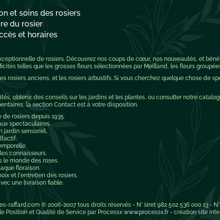
on et soins des rosiers
re du rosier
ccès et horaires
 exceptionnelle de rosiers. Découvrez nos coups de cœur, nos nouveautés, et bén
cités telles que les grosses fleurs sélectionnées par Meilland, les fleurs groupée
 les rosiers anciens, et les rosiers arbustifs. Si vous cherchez quelque chose de s
tés, obtenir des conseils sur les jardins et les plantes, ou consulter notre catalog
aires, la section Contact est à votre disposition.
e de rosiers depuis 1935.
aux spectaculaires.
jardin sensoriel.
factif.
emporelle.
 les connaisseurs.
s le monde des roses.
aque floraison.
x et l'entretien des rosiers.
ec une livraison fiable.
es-raffard.com
© 2006-2007 tous droits réservés - N° siret 982 502 536 000 13 - N
 Position et Qualité de Service par Processx www.processx.fr -
création site int