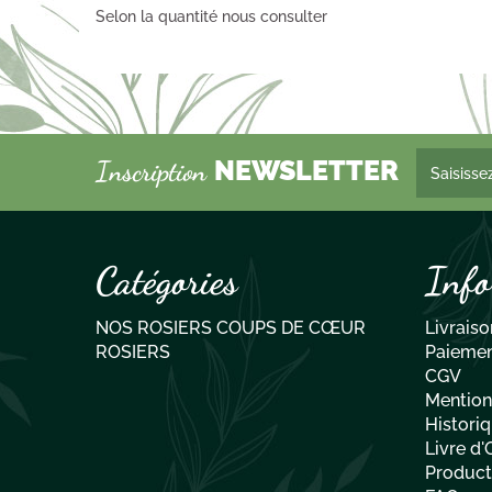
Selon la quantité nous consulter
NEWSLETTER
Inscription
Catégories
Info
NOS ROSIERS COUPS DE CŒUR
Livraiso
ROSIERS
Paiemen
CGV
Mention
Historiq
Livre d'
Producti