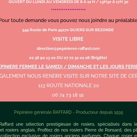
OUVERT DU LUNDI AU VENDREDI DE 8 A 12 H / 13H30 A 17H 30
*******************
Pour toute demande vous pouvez nous joindre au préalabl
545 Route de Paris 45270 QUIERS SUR BEZONDE
VISITE LIBRE
direction@pepinieres-raffard.com
02 38 90 13 00 OU 07 72 32 02 28 (Brigitte)
EPINIERE FERMEE LE SAMEDI / DIMANCHE ET LES JOURS FERI
GALEMENT NOUS RENDRE VISITE SUR NOTRE SITE DE C
113 ROUTE NATIONALE 20
06 74 73 18 91
Pépinière générale RAFFARD - Producteur depuis 1935
ffard une sélection prestigieuse de rosiers, spécialisés dans le
et rosiers anglais. Profitez de nos rosiers Pierre de Ronsard, des 
 collection exclusive de rosiers anciens parfumés. Chaque rosier e