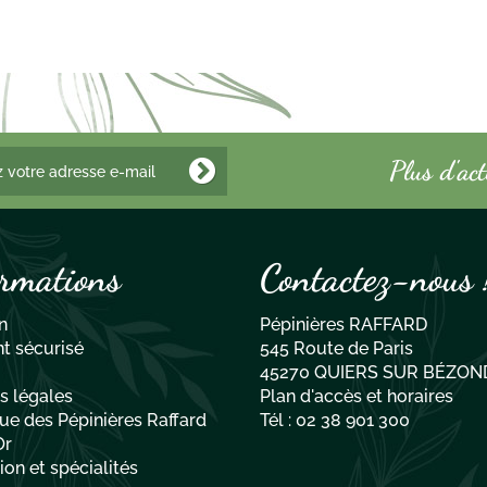
Plus d'ac
rmations
Contactez-nous 
n
Pépinières RAFFARD
t sécurisé
545 Route de Paris
45270 QUIERS SUR BÉZON
s légales
Plan d'accès et horaires
ue des Pépinières Raffard
Tél : 02 38 901 300
Or
on et spécialités