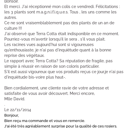
Bonsoir.
Et merci. J'ai réceptionné mon colis ce vendredi. Félicitations :
les 3 plants sont m.a.g.n.i.f.i.q.u.e.s. Tous , les uns comme les
autres.
Ce ne sont vraisemblablement pas des plants de un an de
culture !!!
J'ai observé que Terra Cotta était indisponible en ce moment.
Pourriez-vous m'avertir lorsqu'il le sera , s'il vous plait.
Les racines vues aujourd'hui sont si vigoureuses
qu'enthousiaste, je n'ai pas d'inquiétude quant à la bonne
reprise des végétaux.
Le rapport avec Terra Cotta? Sa réputation de fragile, pas
simple à réussir en raison de son coloris particulier.
S'il est aussi vigoureux que vos produits reçus ce jour,je n'ai pas
d'inquiétude bis-voire plus haut-.
Bien cordialement, une cliente ravie de votre adresse et
satisfaite de vous avoir découvert. Merci encore,
Mlle David.
.
Le 22/11/2014
Bonjour,
Bien reçu ma commande et vous en remercie.
J'ai été très agréablement surprise pour la qualité de ces rosiers.