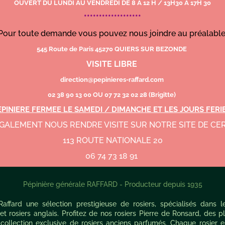
OUVERT DU LUNDI AU VENDREDI DE 8 A 12 H / 13H30 A 17H 30
*******************
Pour toute demande vous pouvez nous joindre au préalabl
545 Route de Paris 45270 QUIERS SUR BEZONDE
VISITE LIBRE
direction@pepinieres-raffard.com
02 38 90 13 00 OU 07 72 32 02 28 (Brigitte)
EPINIERE FERMEE LE SAMEDI / DIMANCHE ET LES JOURS FERI
GALEMENT NOUS RENDRE VISITE SUR NOTRE SITE DE C
113 ROUTE NATIONALE 20
06 74 73 18 91
Pépinière générale RAFFARD - Producteur depuis 1935
ffard une sélection prestigieuse de rosiers, spécialisés dans le
et rosiers anglais. Profitez de nos rosiers Pierre de Ronsard, des 
 collection exclusive de rosiers anciens parfumés. Chaque rosier e