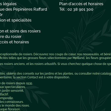
s légales
Plan d'accès et horaires
ue des Pépinières Raffard
Tél : 02 38 901 300
Or
on et spécialités
on et soins des rosiers
re du rosier
ccès et horaires
 exceptionnelle de rosiers. Découvrez nos coups de cœur, nos nouveautés, et bén
cités telles que les grosses fleurs sélectionnées par Meilland, les fleurs groupée
 les rosiers anciens, et les rosiers arbustifs. Si vous cherchez quelque chose de s
tés, obtenir des conseils sur les jardins et les plantes, ou consulter notre catalog
aires, la section Contact est à votre disposition.
e de rosiers depuis 1935.
aux spectaculaires.
jardin sensoriel.
factif.
emporelle.
 les connaisseurs.
s le monde des roses.
aque floraison.