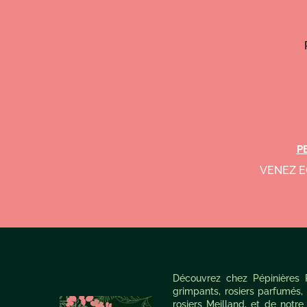
P
VENEZ E
Découvrez chez Pépinières Ra
grimpants, rosiers parfumés, 
rosiers Meilland, et de notre