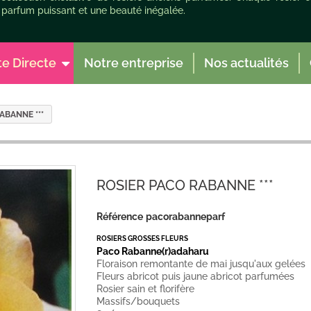
 parfum puissant et une beauté inégalée.
te Directe
Notre entreprise
Nos actualités
ABANNE ***
ROSIER PACO RABANNE ***
Référence
pacorabanneparf
ROSIERS GROSSES FLEURS
Paco Rabanne(r)adaharu
Floraison remontante de mai jusqu'aux gelées
Fleurs abricot puis jaune abricot parfumées
Rosier sain et florifère
Massifs/bouquets