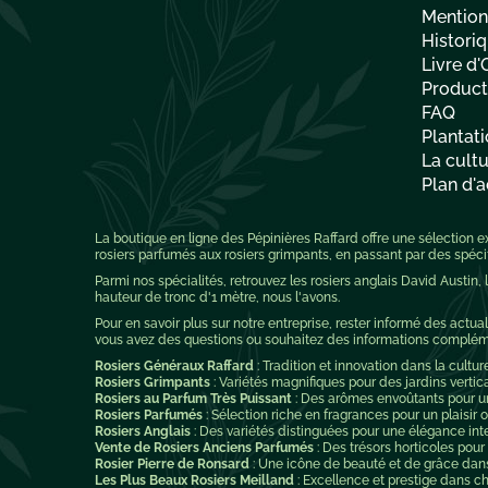
Mention
Historiq
Livre d'
Producti
FAQ
Plantati
La cultu
Plan d'a
La boutique en ligne des Pépinières Raffard offre une sélection
rosiers parfumés aux rosiers grimpants, en passant par des spécifi
Parmi nos spécialités, retrouvez les rosiers anglais David Austin,
hauteur de tronc d'1 mètre, nous l'avons.
Pour en savoir plus sur notre entreprise, rester informé des actuali
vous avez des questions ou souhaitez des informations complément
Rosiers Généraux Raffard
: Tradition et innovation dans la cultur
Rosiers Grimpants
: Variétés magnifiques pour des jardins vertic
Rosiers au Parfum Très Puissant
: Des arômes envoûtants pour un 
Rosiers Parfumés
: Sélection riche en fragrances pour un plaisir ol
Rosiers Anglais
: Des variétés distinguées pour une élégance int
Vente de Rosiers Anciens Parfumés
: Des trésors horticoles pour
Rosier Pierre de Ronsard
: Une icône de beauté et de grâce dan
Les Plus Beaux Rosiers Meilland
: Excellence et prestige dans ch