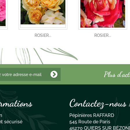
ROSIER...
ROSIER...
Plus d'ac
rmations
Contactez-nous 
n
Pépinières RAFFARD
t sécurisé
545 Route de Paris
45270 QUIERS SUR BÉZON