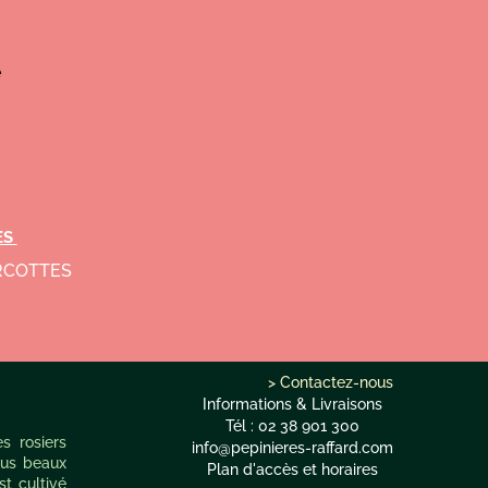
e
ES
ERCOTTES
> Contactez-nous
Informations & Livraisons
Tél : 02 38 901 300
s rosiers
info@pepinieres-raffard.com
plus beaux
Plan d'accès et horaires
st cultivé