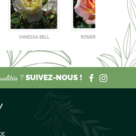
VANESSA BELL
ROSIER ELLE ***
SUIVEZ-NOUS !
tualités ?
!
DE