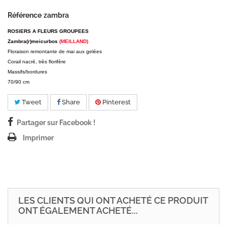
Référence
zambra
ROSIERS A FLEURS GROUPEES
Zambra(r)meicurbos
(MEILLAND)
Floraison remontante de mai aux gelées
Corail nacré, très florifère
Massifs/bordures
70/90 cm
Tweet
Share
Pinterest
Partager sur Facebook !
Imprimer
LES CLIENTS QUI ONT ACHETÉ CE PRODUIT
ONT ÉGALEMENT ACHETÉ...