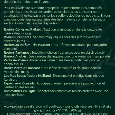
de tronc d'1 mètre, nous l'avons.
Pour en savoir plus sur notre entreprise, rester informé des actualités,
obtenir des conseils sur les jardins et les plantes, ou consulter notre
catalogue, n'hésitez pas à visiter les sections dédiées de notre site. Si vous
avez des questions ou souhaitez des informations complémentaires, la
section Contact est à votre disposition.
Rosiers Généraux Raffard
: Tradition et innovation dans la culture de
rosiers depuis 1935.
Rosiers Grimpants
: Variétés magnifiques pour des jardins verticaux
spectaculaires.
Rosiers au Parfum Très Puissant
: Des arômes envoûtants pour un jardin
sensoriel.
Rosiers Parfumés
: Sélection riche en fragrances pour un plaisir olfactif.
Rosiers Anglais
: Des variétés distinguées pour une élégance intemporelle.
Vente de Rosiers Anciens Parfumés
: Des trésors horticoles pour les
connaisseurs.
Rosier Pierre de Ronsard
: Une icône de beauté et de grâce dans le
monde des roses.
Les Plus Beaux Rosiers Meilland
: Excellence et prestige dans chaque
floraison.
Expertise et Conseils
: Accompagnement personnalisé pour le choix et
l'entretien des rosiers.
Commandez en Ligne
: Achetez facilement vos rosiers préférés avec une
livraison fiable.
www.pepinieres-raffard.com
© 2006-2007 tous droits réservés - N° siret 982
502 536 000 13 - N° CNIL 1266445
Développement Code Optimisé, Pole Position et Qualité de Service par