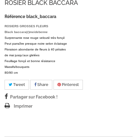
ROSIER BLACK BACCARA
Référence
black_baccara
ROSIERS GROSSES FLEURS
Black baccara(r)meidebenne
Surprenante rose rouge velouté très fonçé
Peut parraître presque noire selon éclairage
Floraison abondante de fleurs à 40 pétales
de mai jusqu'aux glelées
Feuillage fonçé et bonne résistance
Massifs/bouquets
80/90 cm
Tweet
Share
Pinterest
Partager sur Facebook !
Imprimer