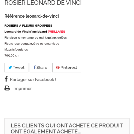
ROSIER LEONARD DE VINCI
Référence
leonard-de-vinci
ROSIERS A FLEURS GROUPEES
Leonard de Vinci(r)meideauri
(MEILLAND)
Floraison remontante de mai juqu'aux gelées
Fleurs rose bengale,rétro et romantique
Massifs/bordures
70/100 cm
Tweet
Share
Pinterest
Partager sur Facebook !
Imprimer
LES CLIENTS QUI ONT ACHETÉ CE PRODUIT
ONT ÉGALEMENT ACHETÉ...