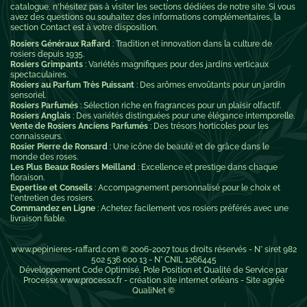
catalogue, n'hésitez pas à visiter les sections dédiées de notre site. Si vous
avez des questions ou souhaitez des informations complémentaires, la
section Contact est à votre disposition.
Rosiers Généraux Raffard
: Tradition et innovation dans la culture de
rosiers depuis 1935.
Rosiers Grimpants
: Variétés magnifiques pour des jardins verticaux
spectaculaires.
Rosiers au Parfum Très Puissant
: Des arômes envoûtants pour un jardin
sensoriel.
Rosiers Parfumés
: Sélection riche en fragrances pour un plaisir olfactif.
Rosiers Anglais
: Des variétés distinguées pour une élégance intemporelle.
Vente de Rosiers Anciens Parfumés
: Des trésors horticoles pour les
connaisseurs.
Rosier Pierre de Ronsard
: Une icône de beauté et de grâce dans le
monde des roses.
Les Plus Beaux Rosiers Meilland
: Excellence et prestige dans chaque
floraison.
Expertise et Conseils
: Accompagnement personnalisé pour le choix et
l'entretien des rosiers.
Commandez en Ligne
: Achetez facilement vos rosiers préférés avec une
livraison fiable.
www.pepinieres-raffard.com
© 2006-2007 tous droits réservés - N° siret 982
502 536 000 13 - N° CNIL 1266445
Développement Code Optimisé, Pole Position et Qualité de Service par
Processx www.processx.fr -
création site internet orléans
-
Site
agréé
QualiNet ©